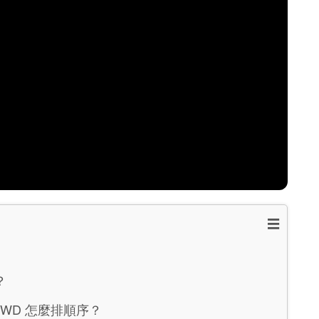
☰
？
RWD 怎麼排順序？