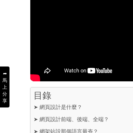
➦
馬
上
目錄
分
享
➤
網頁設計是什麼？
➤
網頁設計前端、後端、全端？
➤
網架站設那個語言最夯？