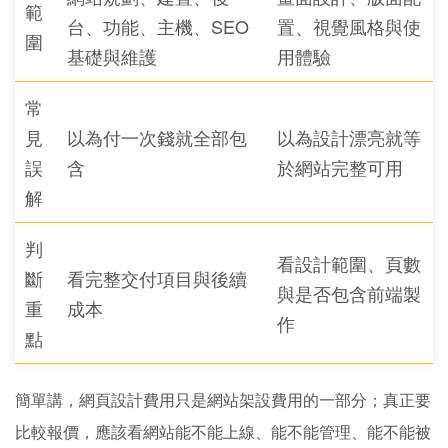
範
台、功能、主機、SEO
置、視覺風格與使
圍
基礎與維護
用體驗
常
見
以為付一次錢就全部包
以為設計漂亮就等
誤
含
於網站完整可用
解
判
看設計範圍、頁數
斷
看完整交付項目與後續
與是否包含前端製
重
成本
作
點
簡單講，網頁設計費用只是網站架設費用的一部分；真正要
比較報價，應該看網站能不能上線、能不能管理、能不能被