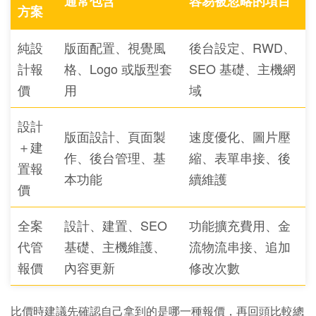
通常包含
容易被忽略的項目
方案
純設
版面配置、視覺風
後台設定、RWD、
計報
格、Logo 或版型套
SEO 基礎、主機網
價
用
域
設計
版面設計、頁面製
速度優化、圖片壓
＋建
作、後台管理、基
縮、表單串接、後
置報
本功能
續維護
價
全案
設計、建置、SEO
功能擴充費用、金
代管
基礎、主機維護、
流物流串接、追加
報價
內容更新
修改次數
比價時建議先確認自己拿到的是哪一種報價，再回頭比較總