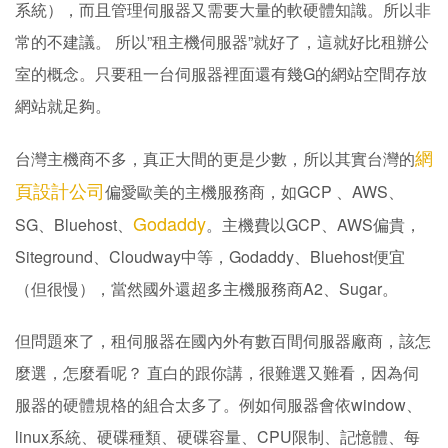
系統），而且管理伺服器又需要大量的軟硬體知識。所以非
常的不建議。 所以”租主機伺服器”就好了，這就好比租辦公
室的概念。只要租一台伺服器裡面還有幾G的網站空間存放
網站就足夠。
網
台灣主機商不多，真正大間的更是少數，所以其實台灣的
頁設計公司
偏愛歐美的主機服務商，如GCP 、AWS、
Godaddy
SG、Bluehost、
。主機費以GCP、AWS偏貴，
Siteground、Cloudway中等，Godaddy、Bluehost便宜
（但很慢），當然國外還超多主機服務商A2、Sugar。
但問題來了，租伺服器在國內外有數百間伺服器廠商，該怎
麼選，怎麼看呢？ 直白的跟你講，很難選又難看，因為伺
服器的硬體規格的組合太多了。例如伺服器會依window、
linux系統、硬碟種類、硬碟容量、CPU限制、記憶體、每