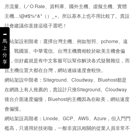
月流量、I／O Rate、資料庫、國外主機、虛擬主機、實體
主機…!@#$%^&*（）_+。所以基本上也不用比較了。貴設
計會建議你直接這樣子選吧！
➦
馬
網站架設初階者：選擇台灣主機、例如智邦、pchome、遠
上
振、戰國策、中華電信。台灣主機費相較於歐美主機會偏
分
貴，但好處就是有中文客服可以幫你解決各式疑難雜症，而
享
且主機位置大都在台灣，網站連線速度會較快。
網站架設中階者：Siteground、Cloudway、Bluehost都是
在網路上有人推薦的，貴設計只推Siteground。Cloudway
後台介面速度偏慢，Bluehost的主機因為在歐美，網站速度
會偏慢。
網站架設高階者：Linode、GCP、AWS、Azure，但入門門
檻高，只適用於技術咖，一般非資訊相關的從業人員非常不