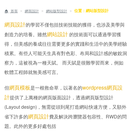
位置：網站版型設計
＞
＞
＞
首頁
網頁設計
網站版型設計
網頁設計
的學習不僅包括技術技能的獲得，也涉及美學與
網站設計
創造力的培養。雖然
的技術面可以通過學習獲
得，但美感的養成往往需要更多的實踐和生活中的美學經驗
積累。有些人可能天生具有對色彩、布局和設計感的敏銳洞
察力，這被視為一種天賦。 而天賦是很難學習而來，例如
軟體工程師就無美感可言。
網頁模板
wordpress網頁設
但
是一根救命草，以著名的
計
提供了上萬種的網頁版面設計，透過網頁版型設計
(Layout design)，無需從頭到尾打造網站快速方便，又額外
網頁設計
省下許多的
費及解決跨瀏覽器包容性、RWD的問
題。此外的更多好處包括