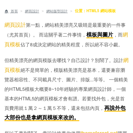
位置：HTML5 網站模板
＞
＞
＞
首頁
網頁設計
網站版型設計
網頁設計
第一點，網站精美漂亮又吸睛是最重要的一件事
網
模板與圖片
（尤其首頁）。 而這關乎著二件事情，
，而
頁模板
佔了8成決定網站的精美程度，所以絕不容小覷。
網
但精美漂亮的網頁模版去哪找？自己設計？別鬧了。設計
頁模板
絕不是簡單的，模版精美漂亮是基本，還要兼容瀏
覽器相容性、不同載具尺寸、圖片、排版...等等。 一個精美
的HTML5模板大概要8~10年經驗的專業網頁設計師，一個
基本的HTML5的網頁模板才會有譜。若要找外包，光是首
再說外包
頁費用就１萬２～１萬５不等，還未包括內頁，
大部份也是拿網頁模板來改的。
themeforest.net