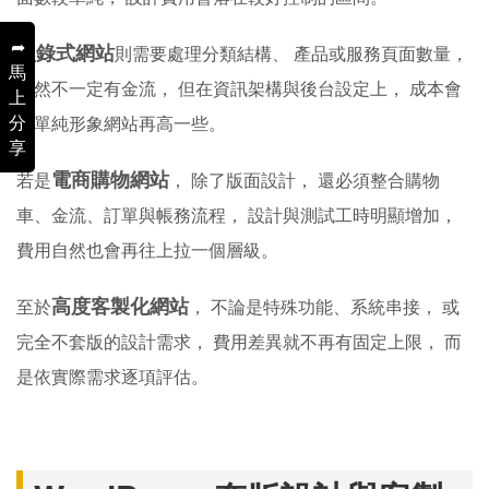
➦
型錄式網站
則需要處理分類結構、 產品或服務頁面數量，
馬
雖然不一定有金流， 但在資訊架構與後台設定上， 成本會
上
分
比單純形象網站再高一些。
享
電商購物網站
若是
， 除了版面設計， 還必須整合購物
車、金流、訂單與帳務流程， 設計與測試工時明顯增加，
費用自然也會再往上拉一個層級。
高度客製化網站
至於
， 不論是特殊功能、系統串接， 或
完全不套版的設計需求， 費用差異就不再有固定上限， 而
是依實際需求逐項評估。