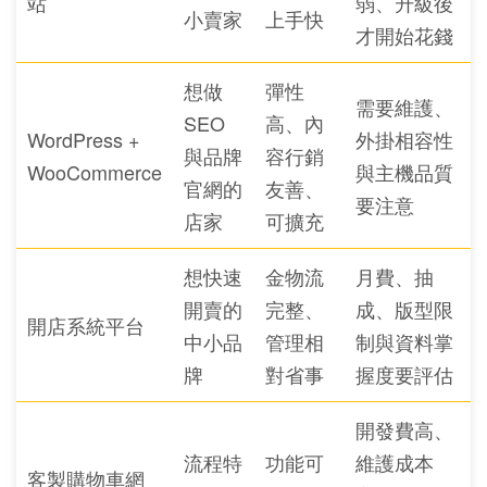
站
弱、升級後
小賣家
上手快
才開始花錢
想做
彈性
需要維護、
SEO
高、內
WordPress +
外掛相容性
與品牌
容行銷
WooCommerce
與主機品質
官網的
友善、
要注意
店家
可擴充
想快速
金物流
月費、抽
開賣的
完整、
成、版型限
開店系統平台
中小品
管理相
制與資料掌
牌
對省事
握度要評估
開發費高、
流程特
功能可
維護成本
客製購物車網