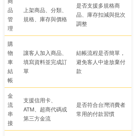
商
是否支援多規格商
品
上架商品、分類、
品、庫存扣減與批次
管
規格、庫存與價格
調整
理
購
物
讓客人加入商品、
結帳流程是否簡單，
車
填寫資料並完成訂
避免客人中途放棄付
結
單
款
帳
金
支援信用卡、
流
是否符合台灣消費者
ATM、超商代碼或
串
常用的付款習慣
第三方金流
接