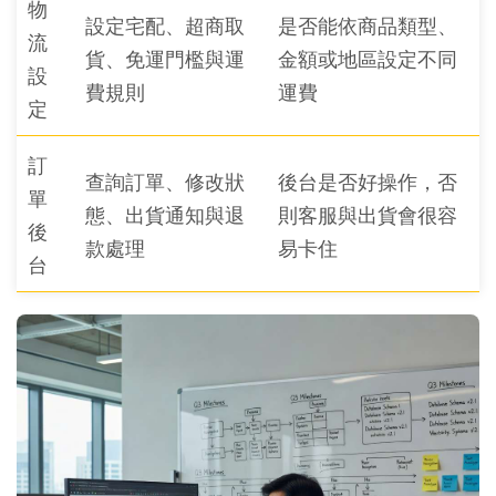
物
設定宅配、超商取
是否能依商品類型、
流
貨、免運門檻與運
金額或地區設定不同
設
費規則
運費
定
訂
查詢訂單、修改狀
後台是否好操作，否
單
態、出貨通知與退
則客服與出貨會很容
後
款處理
易卡住
台