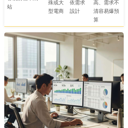
殊或大
依需求
高、需求不
站
型電商
設計
清容易爆預
算