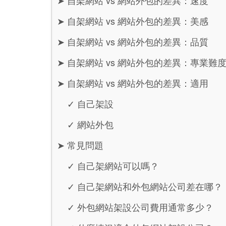
➤
自架網站 vs 網站外包的差異：美感
➤
自架網站 vs 網站外包的差異：品質
➤
自架網站 vs 網站外包的差異：專業難
➤
自架網站 vs 網站外包的差異：適用
✓
自己架設
✓
網站外包
➤
常見問題
✓
自己架網站可以嗎？
✓
自己架網站和外包網站公司差在哪？
✓
外包網站架設公司費用通常多少？