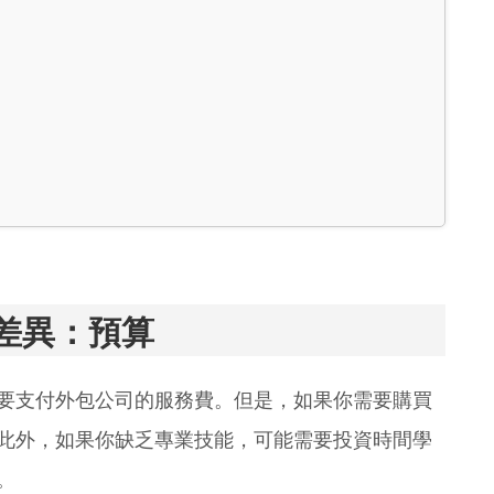
的差異：預算
要支付外包公司的服務費。但是，如果你需要購買
此外，如果你缺乏專業技能，可能需要投資時間學
。