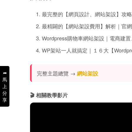
最完整的【網頁設計、網站架設】攻略
最精闢的【網站架設費用】解析｜官網
Wordpress購物車網站架設｜電商
WP架站一人就搞定｜１６大【Wordpr
➦
完整主題總覽 →
網站架設
馬
上
分
🎬 相關教學影片
享