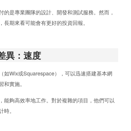
付的是專業團隊的設計、開發和測試服務。然而，
，長期來看可能會有更好的投資回報。
的差異：速度
ix或Squarespace），可以迅速搭建基本網
習和實施。
，能夠高效率地工作。對於複雜的項目，他們可以
計時。