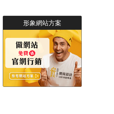
形象網站方案