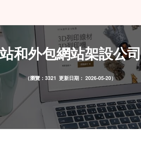
站和外包網站架設公
（瀏覽：3321 更新日期：
2026-05-20）