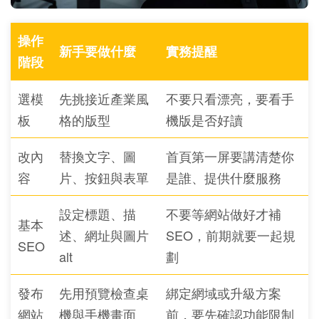
操作
新手要做什麼
實務提醒
階段
選模
先挑接近產業風
不要只看漂亮，要看手
板
格的版型
機版是否好讀
改內
替換文字、圖
首頁第一屏要講清楚你
容
片、按鈕與表單
是誰、提供什麼服務
設定標題、描
不要等網站做好才補
基本
述、網址與圖片
SEO，前期就要一起規
SEO
alt
劃
發布
先用預覽檢查桌
綁定網域或升級方案
網站
機與手機畫面
前，要先確認功能限制