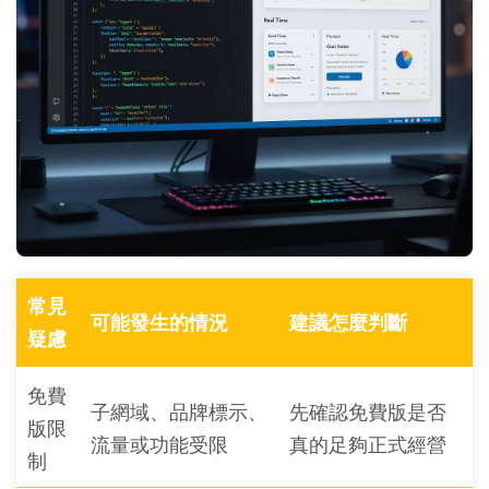
常見
可能發生的情況
建議怎麼判斷
疑慮
免費
子網域、品牌標示、
先確認免費版是否
版限
流量或功能受限
真的足夠正式經營
制