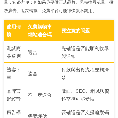
量，它很方便；但如果你要做正式品牌、累積搜尋流量、投
放廣告、追蹤轉換，免費平台可能很快就不夠用。
使用情
免費購物車
要注意的問題
境
網站適合嗎
測試商
先確認是否能順利收單
適合
品反應
與通知
熟客下
付款與出貨流程要夠清
適合
單
楚
品牌官
版面、SEO、網域與資
不一定適合
網經營
料掌控可能受限
廣告導
要確認是否支援追蹤碼
需要評估