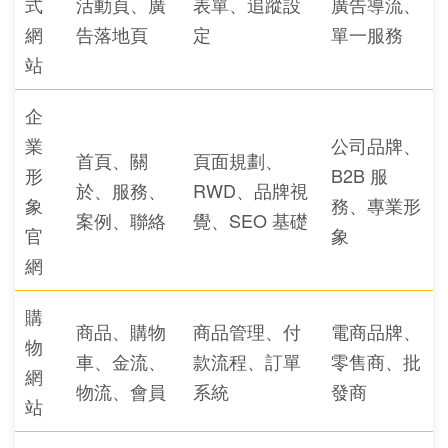
式
活動頁、廣
表單、追蹤設
廣告導流、
網
告落地頁
定
單一服務
站
企
業
公司品牌、
首頁、關
頁面規劃、
形
B2B 服
於、服務、
RWD、品牌視
象
務、專業形
案例、聯絡
覺、SEO 基礎
官
象
網
購
商品、購物
商品管理、付
電商品牌、
物
車、金流、
款流程、訂單
零售商、批
網
物流、會員
系統
發商
站