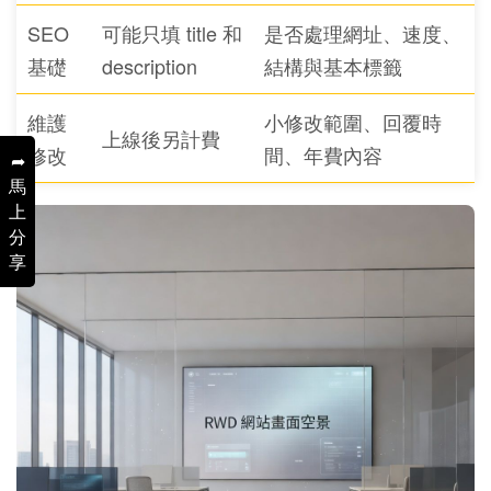
SEO
可能只填 title 和
是否處理網址、速度、
基礎
description
結構與基本標籤
維護
小修改範圍、回覆時
上線後另計費
修改
間、年費內容
➦
馬
上
分
享